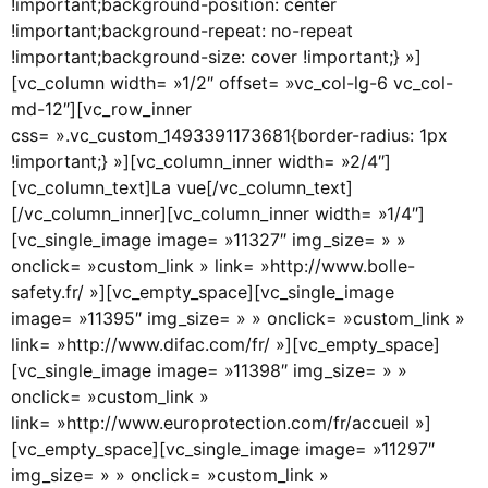
!important;background-position: center
!important;background-repeat: no-repeat
!important;background-size: cover !important;} »]
[vc_column width= »1/2″ offset= »vc_col-lg-6 vc_col-
md-12″][vc_row_inner
css= ».vc_custom_1493391173681{border-radius: 1px
!important;} »][vc_column_inner width= »2/4″]
[vc_column_text]
La vue
[/vc_column_text]
[/vc_column_inner][vc_column_inner width= »1/4″]
[vc_single_image image= »11327″ img_size= » »
onclick= »custom_link » link= »http://www.bolle-
safety.fr/ »][vc_empty_space][vc_single_image
image= »11395″ img_size= » » onclick= »custom_link »
link= »http://www.difac.com/fr/ »][vc_empty_space]
[vc_single_image image= »11398″ img_size= » »
onclick= »custom_link »
link= »http://www.europrotection.com/fr/accueil »]
[vc_empty_space][vc_single_image image= »11297″
img_size= » » onclick= »custom_link »