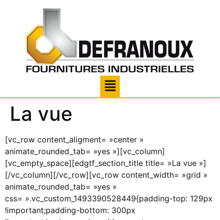
La vue
[vc_row content_aligment= »center »
animate_rounded_tab= »yes »][vc_column]
[vc_empty_space][edgtf_section_title title= »La vue »]
[/vc_column][/vc_row][vc_row content_width= »grid »
animate_rounded_tab= »yes »
css= ».vc_custom_1493390528449{padding-top: 129px
!important;padding-bottom: 300px